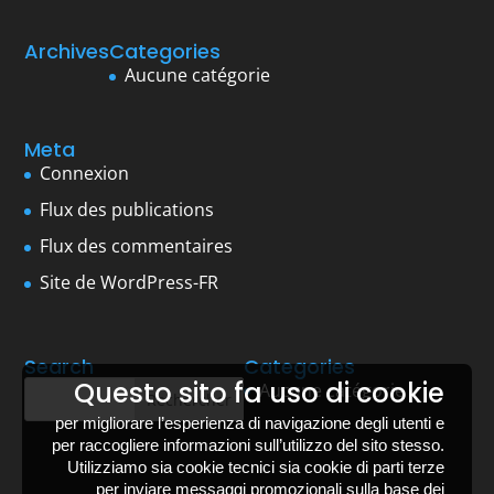
Archives
Categories
Aucune catégorie
Meta
Connexion
Flux des publications
Flux des commentaires
Site de WordPress-FR
Search
Categories
Questo sito fa uso di cookie
Aucune catégorie
per migliorare l’esperienza di navigazione degli utenti e
per raccogliere informazioni sull’utilizzo del sito stesso.
Utilizziamo sia cookie tecnici sia cookie di parti terze
per inviare messaggi promozionali sulla base dei