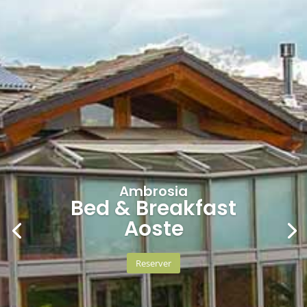
Ambrosia
Bed & Breakfast
Aoste
Reserver