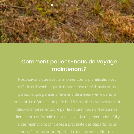
Comment parlons-nous de voyage
maintenant?
Nous savons que c’est un moment où la planification est
difficile et il semble que le monde s’est rétréci, mais nous
pensons que penser à l’avenir aide à mieux vivre dans le
présent. Le nôtre est un petit bed & breakfast avec seulement
deux chambres, entouré par la nature; nous offrons à nos
clients une conformité maximale avec la réglementation. S’il y
a des restrictions officielles à proximité des départs, nous
vous écrirons pour reporter la date ou vous offrir un