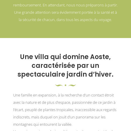
remboursement. En attendant, nous nous préparons à partir.
Une grande attention sera évidemment portée à la santé et à
la sécurité de chacun, dans tous les aspects du voyage.
Une villa qui domine Aoste,
caractérisée par un
spectaculaire jardin d’hiver.
Une famille en expansion, à la recherche d’un contact étroit
avec la nature et de plus d’espace, passionnée de ce jardin à
l’écart, peuplé de plantes tropicales, inaccessible aux regards
indiscrets, mais duquel on jouit d’un panorama sur les
montagnes qui entourent la vallée.