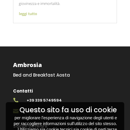
giovinezza e immortalità.
leggi tutto
Ambrosia
Bed and Breakfast Aosta
Contatti

+39 339 5749594
Questo sito fa uso di cookie

info@bbambrosia.com
per migliorare l’esperienza di navigazione degli utenti e
per raccogliere informazioni sull’utilizzo del sito stesso.
Social network
Utilizziamo sia cookie tecnici sia cookie di parti terze