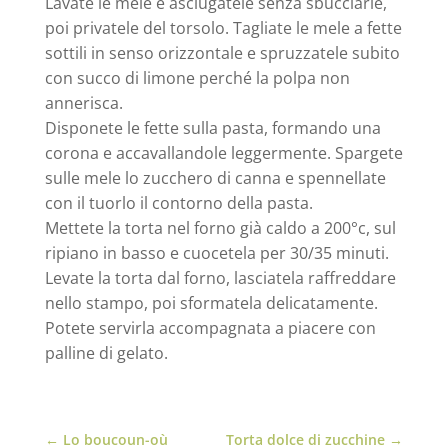
Lavate le mele e asciugatele senza sbucciarle,
poi privatele del torsolo. Tagliate le mele a fette
sottili in senso orizzontale e spruzzatele subito
con succo di limone perché la polpa non
annerisca.
Disponete le fette sulla pasta, formando una
corona e accavallandole leggermente. Spargete
sulle mele lo zucchero di canna e spennellate
con il tuorlo il contorno della pasta.
Mettete la torta nel forno già caldo a 200°c, sul
ripiano in basso e cuocetela per 30/35 minuti.
Levate la torta dal forno, lasciatela raffreddare
nello stampo, poi sformatela delicatamente.
Potete servirla accompagnata a piacere con
palline di gelato.
←
Lo boucoun-où
Torta dolce di zucchine
→