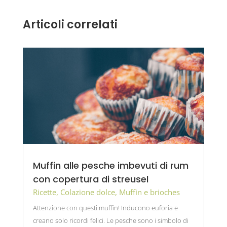
Articoli correlati
Muffin alle pesche imbevuti di rum
con copertura di streusel
Ricette
,
Colazione dolce
,
Muffin e brioches
Attenzione con questi muffin! Inducono euforia e
creano solo ricordi felici. Le pesche sono i simbolo di