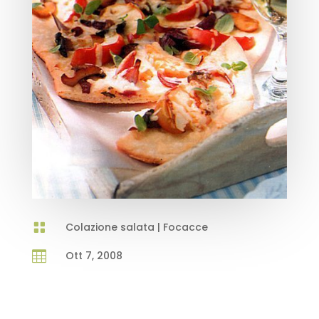

Colazione salata
|
Focacce

Ott 7, 2008