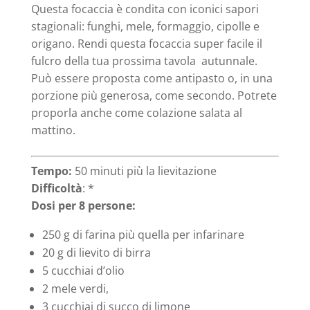
Questa focaccia è condita con iconici sapori
stagionali: funghi, mele, formaggio, cipolle e
origano. Rendi questa focaccia super facile il
fulcro della tua prossima tavola autunnale.
Può essere proposta come antipasto o, in una
porzione più generosa, come secondo. Potrete
proporla anche come colazione salata al
mattino.
Tempo:
50 minuti più la lievitazione
Difficoltà
: *
Dosi per 8 persone:
250 g di farina più quella per infarinare
20 g di lievito di birra
5 cucchiai d’olio
2 mele verdi,
3 cucchiai di succo di limone