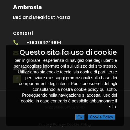
Ambrosia
Bed and Breakfast Aosta
Contatti

+39 339 5749594
Questo sito fa uso di cookie

info@bbambrosia.com
per migliorare l’esperienza di navigazione degli utenti e
per raccogliere informazioni sull’utilizzo del sito stesso.
Social network
Utilizziamo sia cookie tecnici sia cookie di parti terze
per inviare messaggi promozionali sulla base dei
comportamenti degli utenti. Puoi conoscere i dettagli
consultando la nostra cookie policy qui sotto.
Proseguendo nella navigazione si accetta l’uso dei
Fraz. Arpuilles 94/H – 11100 Aosta | Codice fiscale:
cookie; in caso contrario è possibile abbandonare il
sito.
MZZSMN65P56E514D
Ok
Cookie Policy
Pricacy Policy
–
Cookie Policy