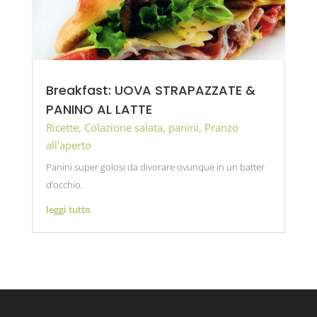
Breakfast: UOVA STRAPAZZATE &
PANINO AL LATTE
Ricette
,
Colazione salata
,
panini
,
Pranzo
all'aperto
Panini super golosi da divorare ovunque in un batter
d’occhio.
leggi tutto