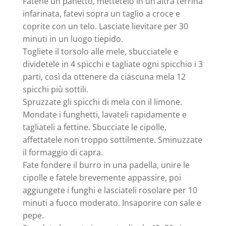
Fatene un panetto, mettetelo in un’altra terrina
infarinata, fatevi sopra un taglio a croce e
coprite con un telo. Lasciate lievitare per 30
minuti in un luogo tiepido.
Togliete il torsolo alle mele, sbucciatele e
dividetele in 4 spicchi e tagliate ogni spicchio i 3
parti, così da ottenere da ciascuna mela 12
spicchi più sottili.
Spruzzate gli spicchi di mela con il limone.
Mondate i funghetti, lavateli rapidamente e
tagliateli a fettine. Sbucciate le cipolle,
affettatele non troppo sottilmente. Sminuzzate
il formaggio di capra.
Fate fondere il burro in una padella, unire le
cipolle e fatele brevemente appassire, poi
aggiungete i funghi e lasciateli rosolare per 10
minuti a fuoco moderato. Insaporire con sale e
pepe.