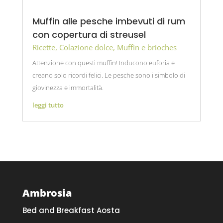
Muffin alle pesche imbevuti di rum
con copertura di streusel
Ricette
,
Colazione dolce
,
Muffin e brioches
Attenzione con questi muffin! Inducono euforia e
creano solo ricordi felici. Le pesche sono i simbolo di
giovinezza e immortalità.
leggi tutto
Ambrosia
Bed and Breakfast Aosta