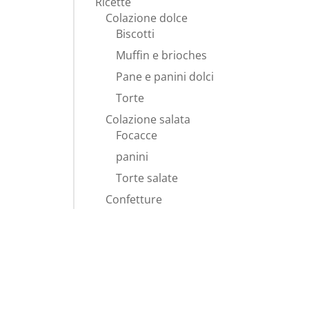
Ricette
Colazione dolce
Biscotti
Muffin e brioches
Pane e panini dolci
Torte
Colazione salata
Focacce
panini
mpo in
Torte salate
, cioè
Confetture
Dessert, creme, budini
I PIATTI DEL MESE
NOVEMBRE
Pranzo all'aperto