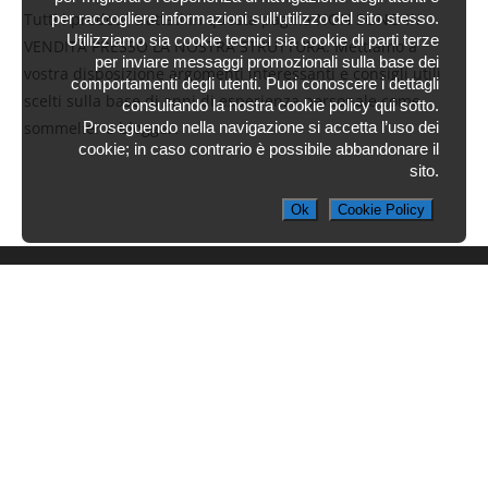
Tutti i prodotti trattati in questa pagina NON SONO IN
per raccogliere informazioni sull’utilizzo del sito stesso.
Utilizziamo sia cookie tecnici sia cookie di parti terze
VENDITA PRESSO LA NOSTRA STRUTTURA. Mettiamo a
per inviare messaggi promozionali sulla base dei
vostra disposizione argomenti interessanti e consigli utili
comportamenti degli utenti. Puoi conoscere i dettagli
scelti sulla base di anni di esperienza personale come
consultando la nostra cookie policy qui sotto.
sommelier e blogger.
Proseguendo nella navigazione si accetta l’uso dei
cookie; in caso contrario è possibile abbandonare il
sito.
Ok
Cookie Policy
Ambrosia
Bed and Breakfast Aosta
Contatti

+39 339 5749594